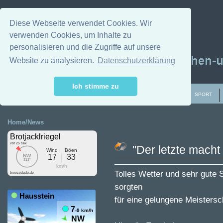
Diese Webseite verwendet Cookies. Wir
verwenden Cookies, um Inhalte zu
personalisieren und die Zugriffe auf unsere
Website zu analysieren.
Datenschutzerklärung
Ich stimme zu
HOME/NEWS
VEREIN
WETTER
FLUGGEBIETE
SPORT
Home/News
"Der letzte macht 
Tolles Wetter und sehr gute
sorgten
für eine gelungene Meistersc