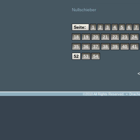
Nullschieber
Seite:
1
2
3
4
5
6
7
18
19
20
21
22
23
24
35
36
37
38
39
40
41
52
53
54
©2010 All Rights Reserved. • Drache